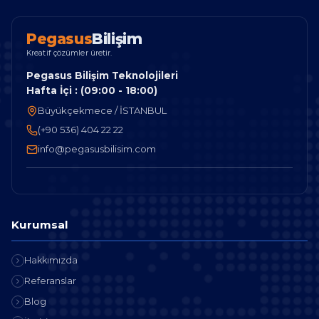
P
e
g
a
s
u
s
B
i
l
i
ş
i
m
Kreatif çözümler üretir.
Pegasus Bilişim Teknolojileri
Hafta İçi : (09:00 - 18:00)
Büyükçekmece / İSTANBUL
(+90 536) 404 22 22
info@pegasusbilisim.com
Kurumsal
Hakkımızda
Referanslar
Blog