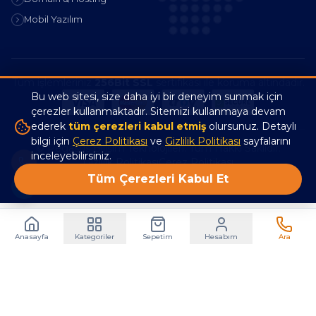
Mobil Yazılım
Tüm işlemleriniz
256Bit SSL
sertifikası ile koruma altındadır.
Bu web sitesi, size daha iyi bir deneyim sunmak için
çerezler kullanmaktadır. Sitemizi kullanmaya devam
ederek
tüm çerezleri kabul etmiş
olursunuz. Detaylı
bilgi için
Çerez Politikası
ve
Gizlilik Politikası
sayfalarını
© Pegasus Bilişim Teknolojileri. Tüm Hakkı Saklıdır.
inceleyebilirsiniz.
Gizlilik Politikası
Çerez Politikası
Tüm Çerezleri Kabul Et
Anasayfa
Kategoriler
Sepetim
Hesabım
Ara