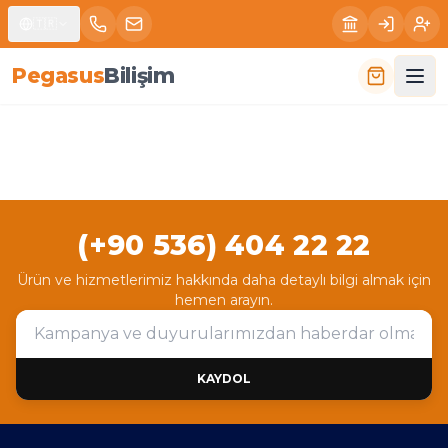
🇹🇷
P
e
g
a
s
u
s
B
i
l
i
ş
i
m
(+90 536) 404 22 22
Ürün ve hizmetlerimiz hakkında daha detaylı bilgi almak için
hemen arayın.
KAYDOL