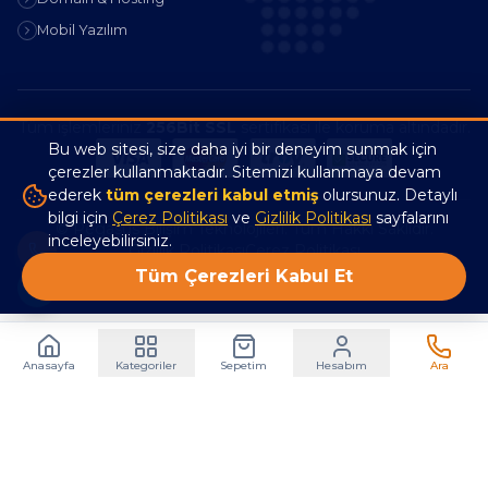
Mobil Yazılım
Tüm işlemleriniz
256Bit SSL
sertifikası ile koruma altındadır.
Bu web sitesi, size daha iyi bir deneyim sunmak için
çerezler kullanmaktadır. Sitemizi kullanmaya devam
ederek
tüm çerezleri kabul etmiş
olursunuz. Detaylı
bilgi için
Çerez Politikası
ve
Gizlilik Politikası
sayfalarını
© Pegasus Bilişim Teknolojileri. Tüm Hakkı Saklıdır.
inceleyebilirsiniz.
Gizlilik Politikası
Çerez Politikası
Tüm Çerezleri Kabul Et
Anasayfa
Kategoriler
Sepetim
Hesabım
Ara