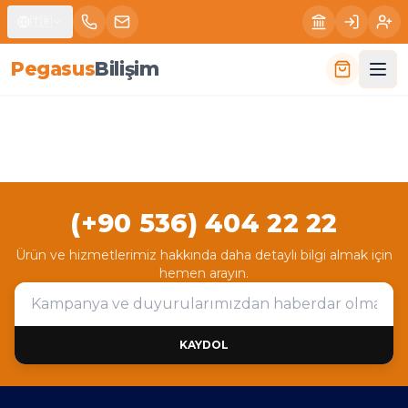
🇹🇷
P
e
g
a
s
u
s
B
i
l
i
ş
i
m
(+90 536) 404 22 22
Ürün ve hizmetlerimiz hakkında daha detaylı bilgi almak için
hemen arayın.
KAYDOL