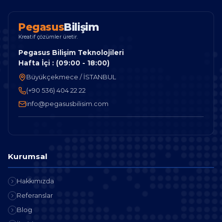
P
e
g
a
s
u
s
B
i
l
i
ş
i
m
Kreatif çözümler üretir.
Pegasus Bilişim Teknolojileri
Hafta İçi : (09:00 - 18:00)
Büyükçekmece / İSTANBUL
(+90 536) 404 22 22
info@pegasusbilisim.com
Kurumsal
Hakkımızda
Referanslar
Blog